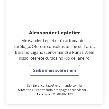
Alexsander Lepletier
Alexsander Lepletier é cartomante e
tarólogo. Oferece consultas online de Tarot,
Baralho Cigano (Lenormand) e Runas. Além
disso, oferece cursos no Rio de Janeiro.
Saiba mais sobre mim
Contato
:
contato@lenormando.com.br
Site
:
https://lenormando.orbitpages.online/lenormandoacademy
Telefone
:
21 98818-2123