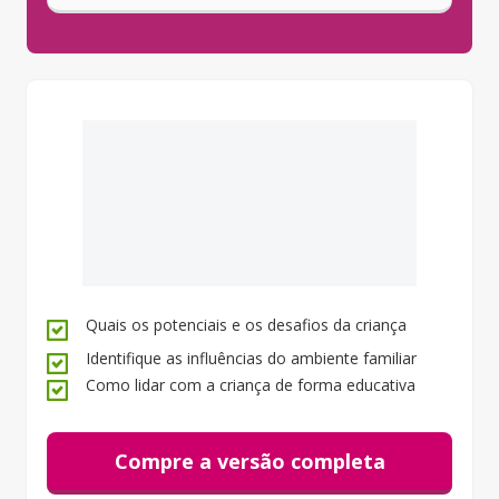
Quais os potenciais e os desafios da criança
Cartão de crédito:
Entrega imediata
Identifique as influências do ambiente familiar
Paypal:
Em até 3 horas
Como lidar com a criança de forma educativa
Boleto bancário:
2 dias úteis
Débito Online:
Em até 3 horas
Compre a versão completa