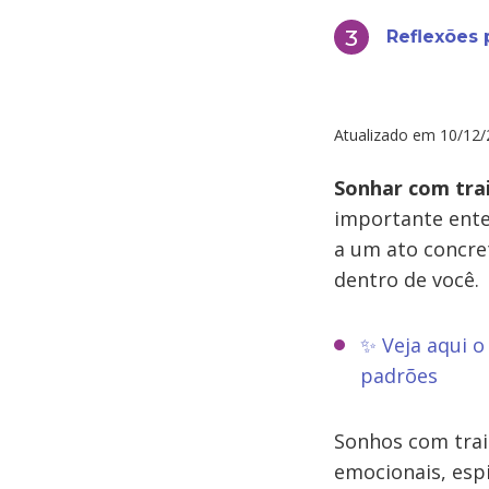
Reflexões 
Atualizado em
10/12/
Sonhar com tra
importante ente
a um ato concr
dentro de você.
✨ Veja aqui o
padrões
Sonhos com trai
emocionais, esp