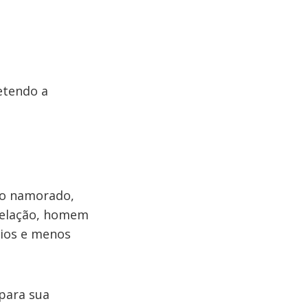
etendo a
do namorado,
relação, homem
ios e menos
para sua