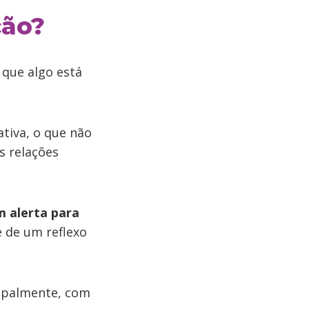
ção?
 que algo está
tiva, o que não
s relações
m alerta para
se de um reflexo
cipalmente, com