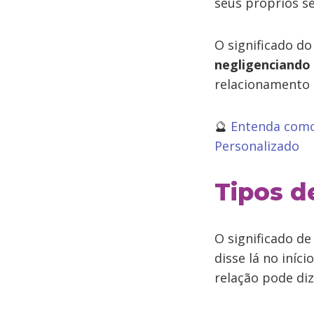
seus próprios se
O significado d
negligenciando
relacionamento
🔮
Entenda como
Personalizado
Tipos d
O significado d
disse lá no iníc
relação pode di