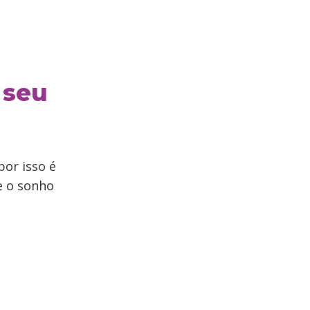
 seu
por isso é
e o sonho