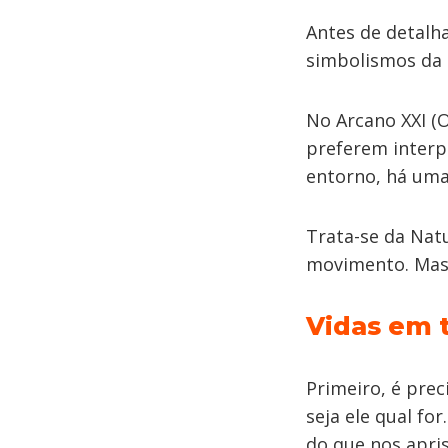
Antes de detalha
simbolismos da 
No Arcano XXI 
preferem interp
entorno, há uma
Trata-se da Natu
movimento. Mas 
Vidas em 
Primeiro, é pre
seja ele qual fo
do que nos apri