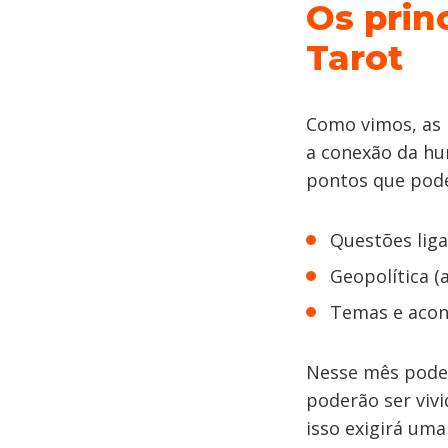
Os prin
Tarot
Como vimos, as 
a conexão da hu
pontos que pode
Questões lig
Geopolítica (
Temas e acon
Nesse mês poder
poderão ser viv
isso exigirá um