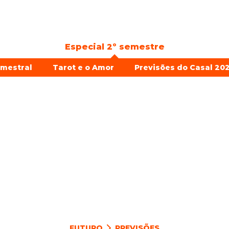
Especial 2º semestre
emestral
Tarot e o Amor
Previsões do Casal 202
FUTURO
PREVISÕES