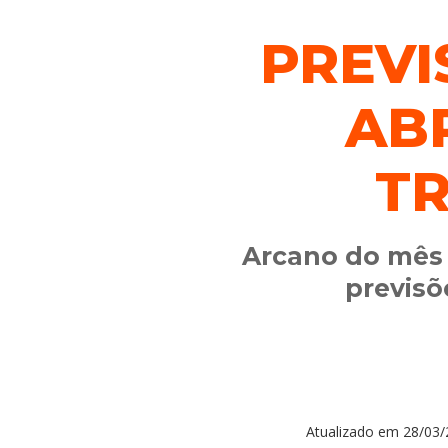
PREVI
ABR
T
Arcano do mês r
previsõ
Atualizado em
28/03/