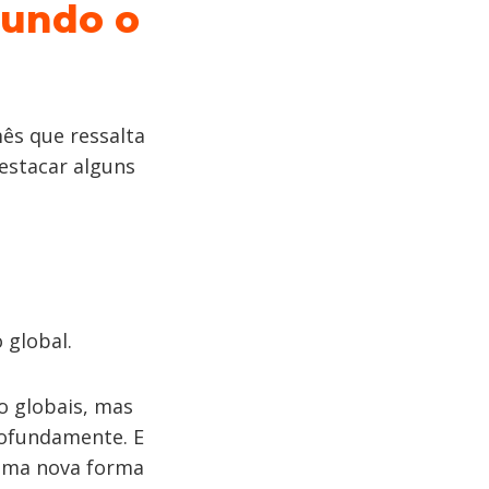
gundo o
ês que ressalta
estacar alguns
 global.
o globais, mas
rofundamente. E
 uma nova forma