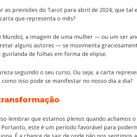
r as previsões do Tarot para abril de 2024, que tal
carta que representa o mês?
(O Mundo), a imagem de uma mulher — ou um ser an
retar alguns autores — se movimenta graciosament
 guirlanda de folhas em forma de elipse.
reza seguindo o seu curso. Ou seja, a carta represe
como isso pode se manifestar no nosso dia a dia?
transformação
ciso lembrar que estamos plenos quando achamos o 
r. Portanto, este é um período favorável para poder
siona. É a chance de sair de onde não nos sentimos