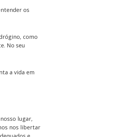
 entender os
drógino, como
e. No seu
nta a vida em
nosso lugar,
mos nos libertar
 adequados e