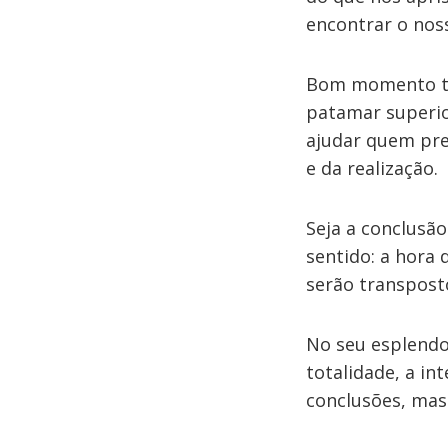
encontrar o noss
Bom momento tam
patamar superio
ajudar quem prec
e da realização.
Seja a conclusã
sentido: a hora 
serão transpost
No seu esplendor
totalidade, a i
conclusões, mas