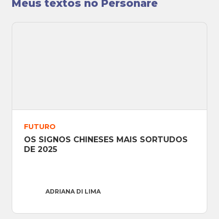
Meus textos no Personare
gestão comportamental corporativa.
Especialista do Personare, Adriana também
incorpora ao seu ecossistema o estudo do
Eneagrama, a Numerologia Cabalística e sua
atual pesquisa em Psicoantropologia e Yoga
de Samara pela
Universidade Livre de
Samadeva (França)
. Com histórico docente em
instituições renomadas como o
SENAC-SP
,
FUTURO
realiza cursos, workshops e atendimentos
OS SIGNOS CHINESES MAIS SORTUDOS 
voltados à expansão do potencial humano,
DE 2025
além de colaborar frequentemente como
fonte oficial em programas de rádio e TV em
rede nacional
.
ADRIANA DI LIMA
Email
: adrianadilima@gmail.com