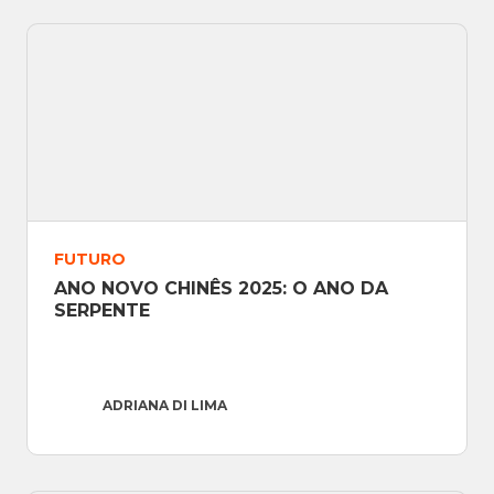
Site
: http://www.adrianadilima.com
WhatsApp
: 11 995890374
FUTURO
ANO NOVO CHINÊS 2025: O ANO DA 
SERPENTE
ADRIANA DI LIMA