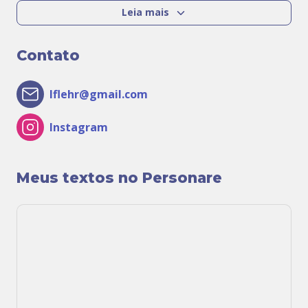
método mais avançado do sistema BodyTalk.
Leia mais
Luciano ministra palestras gratuitas sobre o
Contato
Sistema BodyTalk em todo o Brasil. Realiza
também atendimentos individuais no seu
lflehr@gmail.com
espaço de atendimento no Rio de janeiro e On
line.
Instagram
Meus textos no Personare